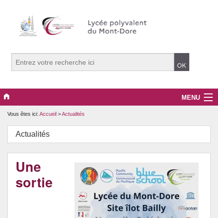
MENU
Vous êtes ici:
Accueil
>
Actualités
Le Lycée
Actualités
Informations pratiques
Les formations
Une
sortie
Actions pédagogiques
Actualités