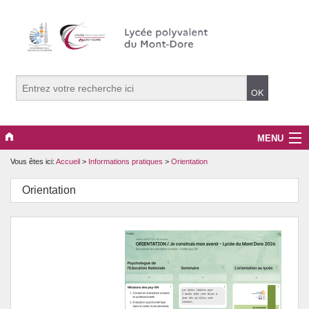
MENU
Vous êtes ici:
Accueil
>
Informations pratiques
>
Orientation
Le Lycée
Orientation
Informations pratiques
Les formations
Actions pédagogiques
Actualités