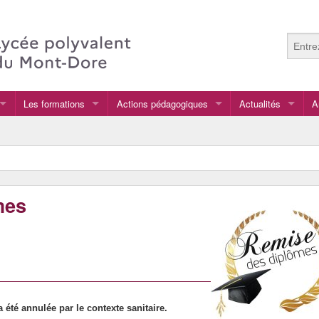
Les formations
Actions pédagogiques
Actualités
A
Les spécialités en classe de Première
Hey hey radio !
te
CAP Agricole
Chemins de la réussite à l’infini
CAP VMP ( Valorisation des Matières et Propreté)
Cartes à l’infini
mes
BAC Pro SN (Systèmes Numériques)
Ateliers éloquence avec Francis CHENAS, de l’ins
BAC Pro CIEL(Cybersécurité, Informatique et réseaux, Electronique)
Cohésion
BAC Pro HPS (Hygiène Propreté Stérilisation)
DNL
Bac PRO MEP (Maintenance Environnementale et Propreté)
Label 3E : Education à l’égalité à l’école
BAC STI2D (Sciences et Technologies de l’Industrie et du Développem
Projet COVID_19
été annulée par le contexte sanitaire.