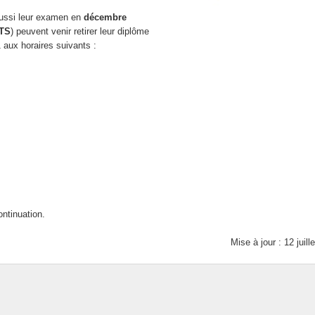
BAC STMG (Sciences et Technologies du Management et de la Gestio
Quand le lycée s’engage pour l’égalité Filles-Gar
réussi leur examen en
décembre
TS
) peuvent venir retirer leur diplôme
BTS-MSE (Métiers des Services à l’Environnement)
Sorties Scolaires
 aux horaires suivants :
BTS-CIEL (Cybersécurité, Informatique et réseaux, Électronique)
ontinuation.
Mise à jour : 12 juill