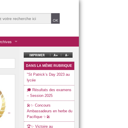
rchives
DANS LA MÊME RUBRIQUE
"St Patrick’s Day 2023 au
lycée
titut d’études politiques.
🎓 Résultats des examens
– Session 2025
🎤✨ Concours
Ambassadeurs en herbe du
Pacifique ✨🎤
ent Durable)
🏆✨ Victoire au