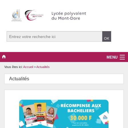
MENU
Vous êtes ici:
Accueil
>
Actualités
Le Lycée
Actualités
Informations pratiques
Les formations
Actions pédagogiques
Actualités