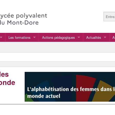
Les formations
Actions pédagogiques
Actualités
A
Les spécialités en classe de Première
Hey hey radio !
te
CAP Agricole
Chemins de la réussite à l’infini
CAP VMP ( Valorisation des Matières et Propreté)
Cartes à l’infini
des
BAC Pro SN (Systèmes Numériques)
Ateliers éloquence avec Francis CHENAS, de l’ins
onde
BAC Pro CIEL(Cybersécurité, Informatique et réseaux, Electronique)
Cohésion
BAC Pro HPS (Hygiène Propreté Stérilisation)
DNL
Bac PRO MEP (Maintenance Environnementale et Propreté)
Label 3E : Education à l’égalité à l’école
BAC STI2D (Sciences et Technologies de l’Industrie et du Développem
Projet COVID_19