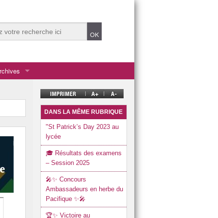
rchives
DANS LA MÊME RUBRIQUE
"St Patrick’s Day 2023 au
lycée
titut d’études politiques.
🎓 Résultats des examens
– Session 2025
🎤✨ Concours
Ambassadeurs en herbe du
Pacifique ✨🎤
ent Durable)
🏆✨ Victoire au