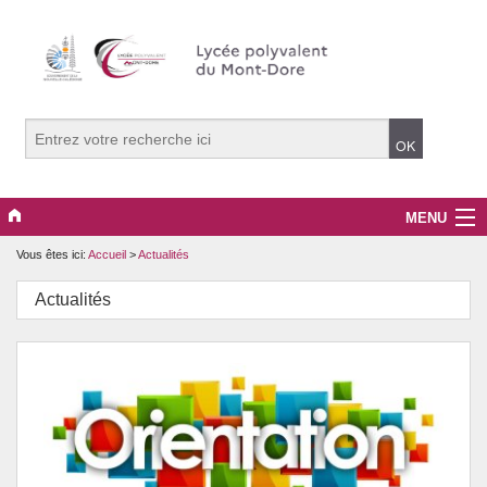
MENU
Vous êtes ici:
Accueil
>
Actualités
Le Lycée
Actualités
Informations pratiques
Les formations
Actions pédagogiques
Actualités